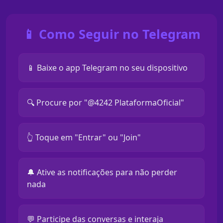
📱 Como Seguir no Telegram
📱 Baixe o app Telegram no seu dispositivo
🔍 Procure por "@4242 PlataformaOficial"
👆 Toque em "Entrar" ou "Join"
🔔 Ative as notificações para não perder
nada
💬 Participe das conversas e interaja