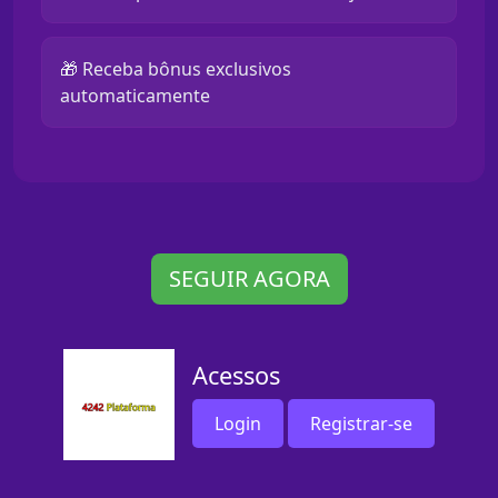
🎁 Receba bônus exclusivos
automaticamente
SEGUIR AGORA
Acessos
Login
Registrar-se