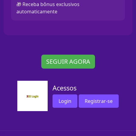
🎁 Receba bônus exclusivos
automaticamente
SEGUIR AGORA
Acessos
Login
Registrar-se