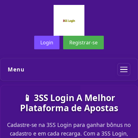
Login
Registrar-se
Menu
📱 3SS Login A Melhor
Plataforma de Apostas
Cadastre-se na 3SS Login para ganhar bônus no
cadastro e em cada recarga. Com a 3SS Login,