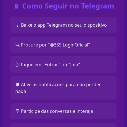
📱 Como Seguir no Telegram
📱 Baixe o app Telegram no seu dispositivo
🔍 Procure por "@3SS LoginOficial"
👆 Toque em "Entrar" ou "Join"
🔔 Ative as notificações para não perder
nada
💬 Participe das conversas e interaja