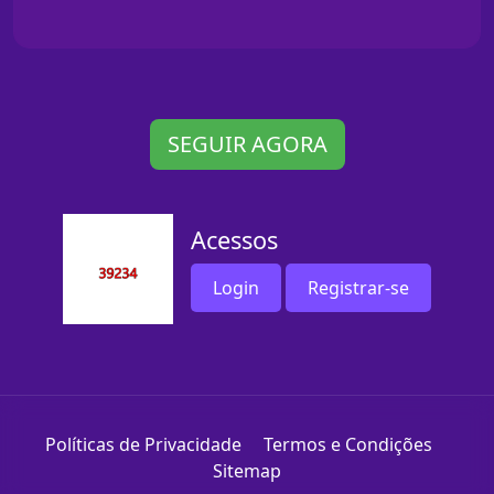
SEGUIR AGORA
Acessos
Login
Registrar-se
Políticas de Privacidade
Termos e Condições
Sitemap