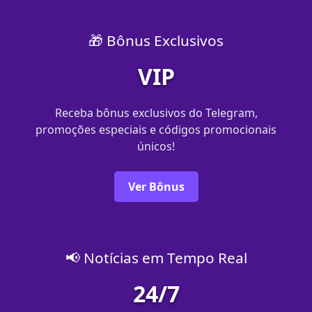
🎁 Bônus Exclusivos
VIP
Receba bônus exclusivos do Telegram,
promoções especiais e códigos promocionais
únicos!
Ver Bônus
📢 Notícias em Tempo Real
24/7