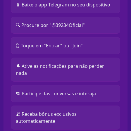
📱 Baixe o app Telegram no seu dispositivo
🔍 Procure por "@39234Oficial"
👆 Toque em "Entrar" ou "Join"
🔔 Ative as notificações para não perder
nada
💬 Participe das conversas e interaja
🎁 Receba bônus exclusivos
automaticamente