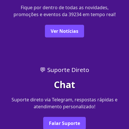
Fique por dentro de todas as novidades,
promoções e eventos da 39234 em tempo real!
Ver Notícias
💬 Suporte Direto
Chat
Suporte direto via Telegram, respostas rápidas e
atendimento personalizado!
Falar Suporte