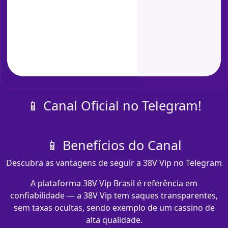
📱 Canal Oficial no Telegram!
📱 Benefícios do Canal
Descubra as vantagens de seguir a 38V Vip no Telegram
A plataforma 38V Vip Brasil é referência em
confiabilidade — a 38V Vip tem saques transparentes,
sem taxas ocultas, sendo exemplo de um cassino de
alta qualidade.