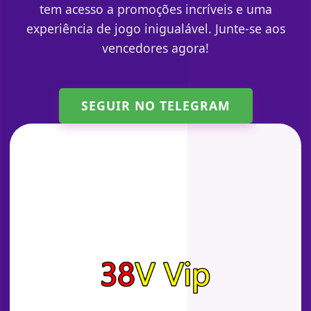
tem acesso a promoções incríveis e uma
experiência de jogo inigualável. Junte-se aos
vencedores agora!
SEGUIR NO TELEGRAM