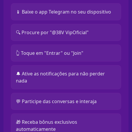
📱 Baixe o app Telegram no seu dispositivo
🔍 Procure por "@38V VipOficial"
👆 Toque em "Entrar" ou "Join"
🔔 Ative as notificações para não perder
nada
💬 Participe das conversas e interaja
🎁 Receba bônus exclusivos
automaticamente