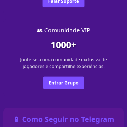
Falar Suporte
👥 Comunidade VIP
1000+
Junte-se a uma comunidade exclusiva de
jogadores e compartilhe experiências!
Entrar Grupo
📱 Como Seguir no Telegram