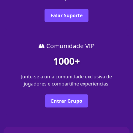
Falar Suporte
👥 Comunidade VIP
1000+
Junte-se a uma comunidade exclusiva de
jogadores e compartilhe experiências!
Entrar Grupo