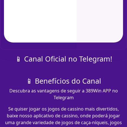
📱 Canal Oficial no Telegram!
📱 Benefícios do Canal
Descubra as vantagens de seguir a 389Win APP no
Telegram
Se quiser jogar os jogos de cassino mais divertidos,
baixe nosso aplicativo de cassino, onde poderá jogar
uma grande variedade de jogos de caça-níqueis, jogos