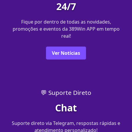
24/7
Fique por dentro de todas as novidades,
promoções e eventos da 389Win APP em tempo
real!
Ver Notícias
💬 Suporte Direto
Chat
Suporte direto via Telegram, respostas rápidas e
atendimento personalizado!