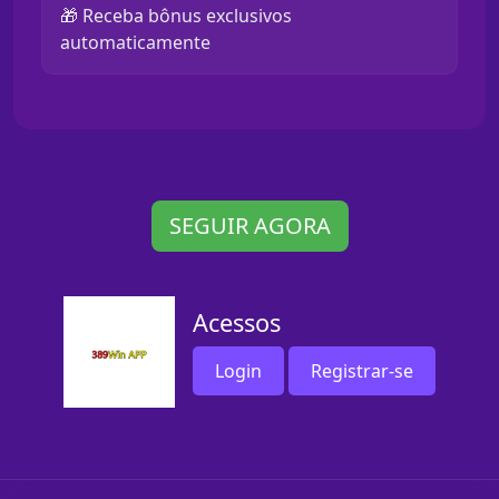
🎁 Receba bônus exclusivos
automaticamente
SEGUIR AGORA
Acessos
Login
Registrar-se