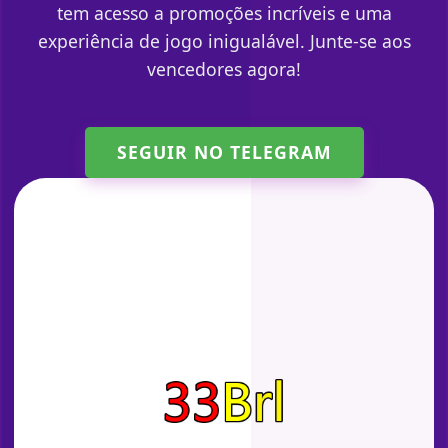
tem acesso a promoções incríveis e uma
experiência de jogo inigualável. Junte-se aos
vencedores agora!
SEGUIR NO TELEGRAM