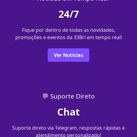
24/7
Fique por dentro de todas as novidades,
promoções e eventos da 33Brl em tempo real!
Ver Notícias
💬 Suporte Direto
Chat
Suporte direto via Telegram, respostas rápidas e
atendimento personalizado!