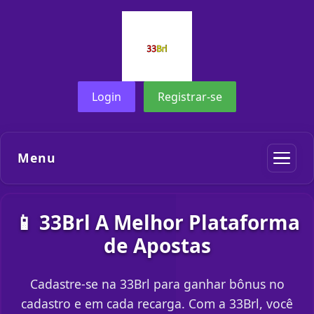
Login
Registrar-se
Menu
📱 33Brl A Melhor Plataforma
de Apostas
Cadastre-se na 33Brl para ganhar bônus no
cadastro e em cada recarga. Com a 33Brl, você