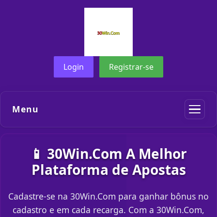
Login
Registrar-se
Menu
📱 30Win.Com A Melhor
Plataforma de Apostas
Cadastre-se na 30Win.Com para ganhar bônus no
cadastro e em cada recarga. Com a 30Win.Com,