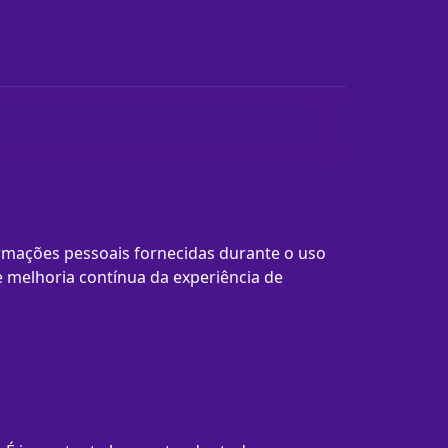
rmações pessoais fornecidas durante o uso
e melhoria contínua da experiência de