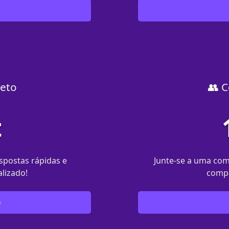
reto
👥 
t
espostas rápidas e
Junte-se a uma com
lizado!
compa
e