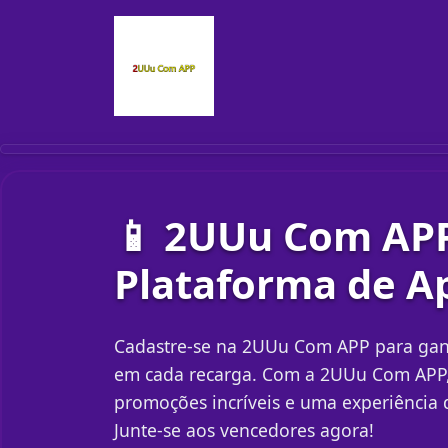
📱 2UUu Com AP
Plataforma de A
Cadastre-se na 2UUu Com APP para gan
em cada recarga. Com a 2UUu Com APP,
promoções incríveis e uma experiência d
Junte-se aos vencedores agora!