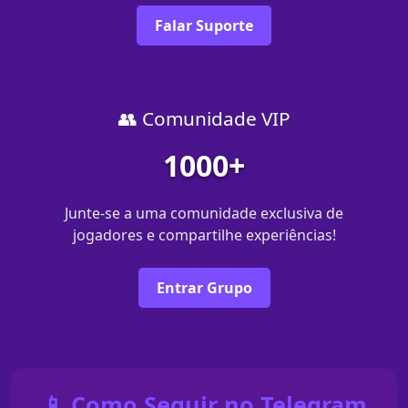
Falar Suporte
👥 Comunidade VIP
1000+
Junte-se a uma comunidade exclusiva de
jogadores e compartilhe experiências!
Entrar Grupo
📱 Como Seguir no Telegram