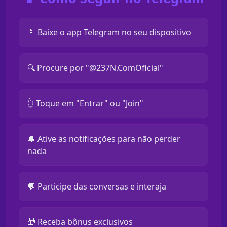
📱 Baixe o app Telegram no seu dispositivo
🔍 Procure por "@237N.ComOficial"
👆 Toque em "Entrar" ou "Join"
🔔 Ative as notificações para não perder
nada
💬 Participe das conversas e interaja
🎁 Receba bônus exclusivos