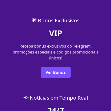
🎁 Bônus Exclusivos
VIP
Receba bônus exclusivos do Telegram,
promoções especiais e códigos promocionais
únicos!
Ver Bônus
📢 Notícias em Tempo Real
24/7