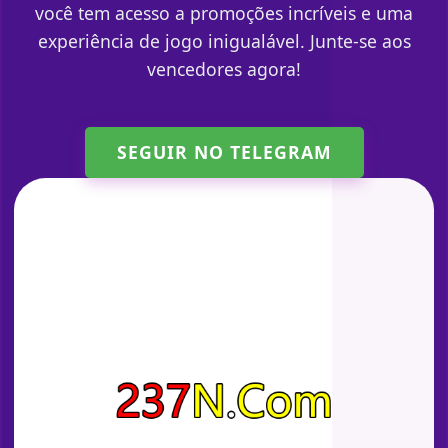
você tem acesso a promoções incríveis e uma
experiência de jogo inigualável. Junte-se aos
vencedores agora!
SEGUIR NO TELEGRAM