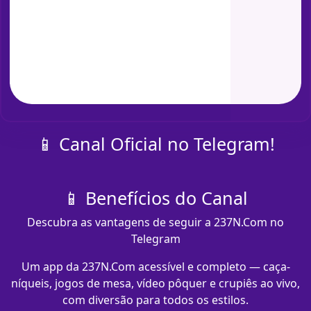
📱 Canal Oficial no Telegram!
📱 Benefícios do Canal
Descubra as vantagens de seguir a 237N.Com no
Telegram
Um app da 237N.Com acessível e completo — caça-
níqueis, jogos de mesa, vídeo pôquer e crupiês ao vivo,
com diversão para todos os estilos.