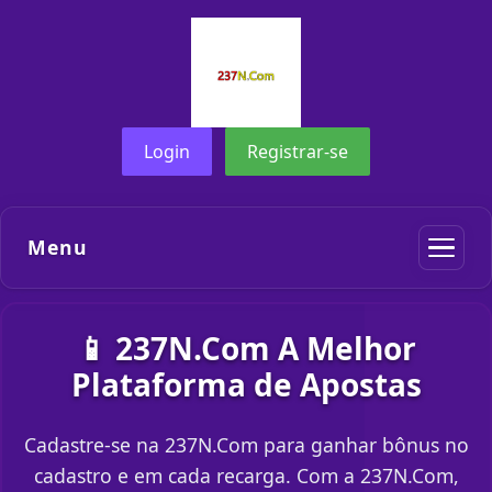
Login
Registrar-se
Menu
📱 237N.Com A Melhor
Plataforma de Apostas
Cadastre-se na 237N.Com para ganhar bônus no
cadastro e em cada recarga. Com a 237N.Com,