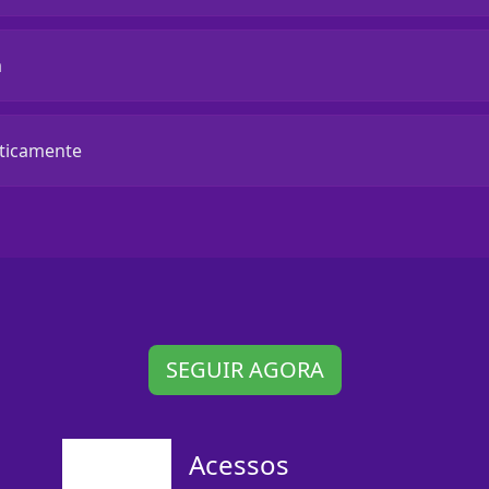
a
aticamente
SEGUIR AGORA
Acessos