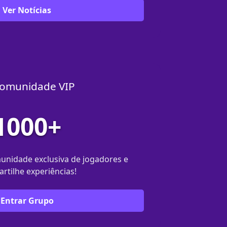
Ver Notícias
Comunidade VIP
1000+
unidade exclusiva de jogadores e
rtilhe experiências!
Entrar Grupo