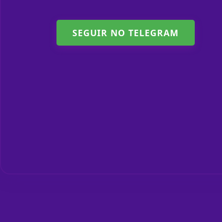
SEGUIR NO TELEGRAM