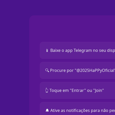
📱 Baixe o app Telegram no seu disp
🔍 Procure por "@2025HaPPyOficial
👆 Toque em "Entrar" ou "Join"
🔔 Ative as notificações para não p