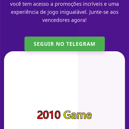
você tem acesso a promoções incríveis e uma
experiência de jogo inigualável. Junte-se aos
vencedores agora!
SEGUIR NO TELEGRAM