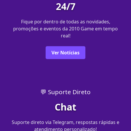
24/7
Fique por dentro de todas as novidades,
promoções e eventos da 2010 Game em tempo
real!
Ver Notícias
💬 Suporte Direto
Chat
Suporte direto via Telegram, respostas rápidas e
atendimento personalizado!