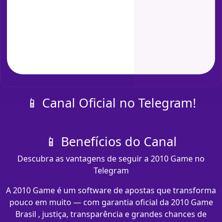
📱 Canal Oficial no Telegram!
📱 Benefícios do Canal
Descubra as vantagens de seguir a 2010 Game no
Telegram
A 2010 Game é um software de apostas que transforma
pouco em muito — com garantia oficial da 2010 Game
Brasil , justiça, transparência e grandes chances de