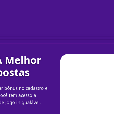
A Melhor
postas
r bônus no cadastro e
ocê tem acesso a
e jogo inigualável.