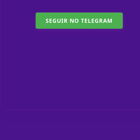
SEGUIR NO TELEGRAM