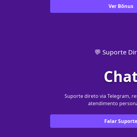
Ver Bônus
💬 Suporte Di
Cha
Suporte direto via Telegram, r
atendimento persona
Falar Suport