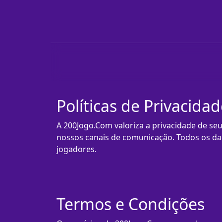
Políticas de Privacida
A 200Jogo.Com valoriza a privacidade de s
nossos canais de comunicação. Todos os dad
jogadores.
Termos e Condições