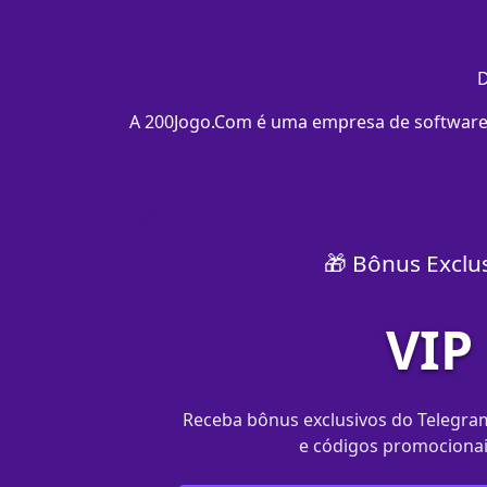
D
A 200Jogo.Com é uma empresa de software 
🎁 Bônus Exclu
VIP
Receba bônus exclusivos do Telegra
e códigos promocionai