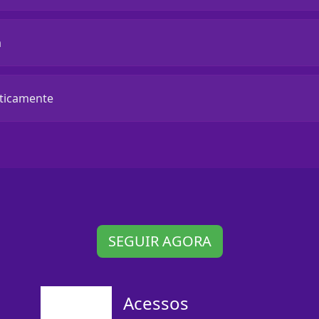
a
aticamente
SEGUIR AGORA
Acessos