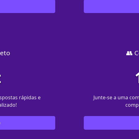
reto
👥 
t
espostas rápidas e
Junte-se a uma com
lizado!
compa
e