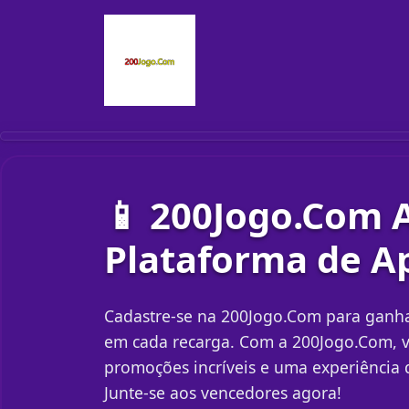
📱 200Jogo.Com 
Plataforma de A
Cadastre-se na 200Jogo.Com para ganha
em cada recarga. Com a 200Jogo.Com, v
promoções incríveis e uma experiência d
Junte-se aos vencedores agora!