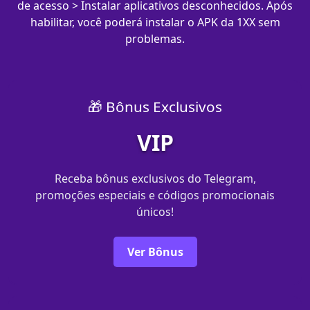
de acesso > Instalar aplicativos desconhecidos. Após
habilitar, você poderá instalar o APK da 1XX sem
problemas.
🎁 Bônus Exclusivos
VIP
Receba bônus exclusivos do Telegram,
promoções especiais e códigos promocionais
únicos!
Ver Bônus