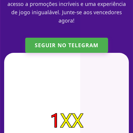
acesso a promoções incríveis e uma experiência
de jogo inigualável. Junte-se aos vencedores
agora!
SEGUIR NO TELEGRAM