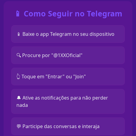
📱 Como Seguir no Telegram
📱 Baixe o app Telegram no seu dispositivo
🔍 Procure por "@1XXOficial"
👆 Toque em "Entrar" ou "Join"
🔔 Ative as notificações para não perder
nada
💬 Participe das conversas e interaja