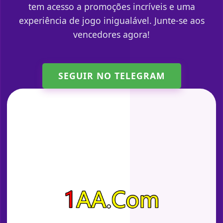
tem acesso a promoções incríveis e uma
experiência de jogo inigualável. Junte-se aos
vencedores agora!
SEGUIR NO TELEGRAM