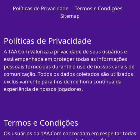
Políticas de Privacidade
Termos e Condições
Sitemap
Políticas de Privacidade
A 1AA.Com valoriza a privacidade de seus usuários e
está empenhada em proteger todas as informações
pessoais fornecidas durante o uso de nossos canais de
comunicação. Todos os dados coletados são utilizados
exclusivamente para fins de melhoria contínua da
experiência de nossos jogadores.
Termos e Condições
Os usuários da 1AA.Com concordam em respeitar todas