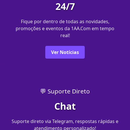
24/7
Fique por dentro de todas as novidades,
promoções e eventos da 1AA.Com em tempo
real!
Ver Notícias
💬 Suporte Direto
Chat
Suporte direto via Telegram, respostas rápidas e
atendimento personalizado!