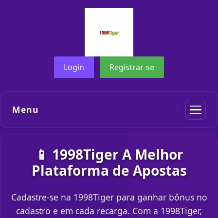
Login
Registrar-se
Menu
📱 1998Tiger A Melhor
Plataforma de Apostas
Cadastre-se na 1998Tiger para ganhar bônus no
cadastro e em cada recarga. Com a 1998Tiger,