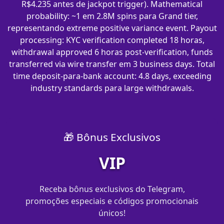
R$4.235 antes de jackpot trigger). Mathematical
probability: ~1 em 2.8M spins para Grand tier,
representando extreme positive variance event. Payout
processing: KYC verification completed 18 horas,
withdrawal approved 6 horas post-verification, funds
transferred via wire transfer em 3 business days. Total
time deposit-para-bank account: 4.8 days, exceeding
industry standards para large withdrawals.
🎁 Bônus Exclusivos
VIP
Receba bônus exclusivos do Telegram,
promoções especiais e códigos promocionais
únicos!