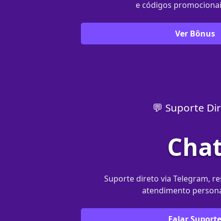
e códigos promocionai
Ver Bônus
💬 Suporte Di
Cha
Suporte direto via Telegram, r
atendimento persona
Falar Suport