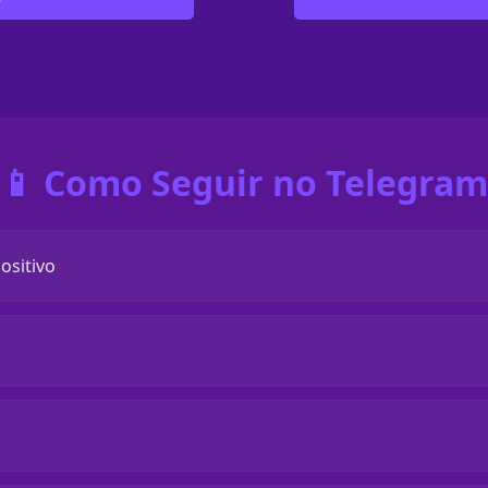
📱 Como Seguir no Telegram
ositivo