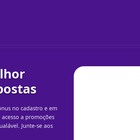
lhor
postas
ônus no cadastro e em
m acesso a promoções
ualável. Junte-se aos