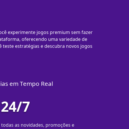
você experimente jogos premium sem fazer
 plataforma, oferecendo uma variedade de
 teste estratégias e descubra novos jogos
cias em Tempo Real
24/7
e todas as novidades, promoções e