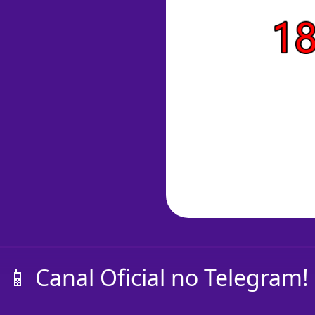
📱 Canal Oficial no Telegram!