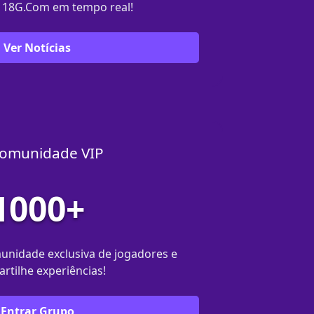
 18G.Com em tempo real!
Ver Notícias
Comunidade VIP
1000+
unidade exclusiva de jogadores e
rtilhe experiências!
Entrar Grupo