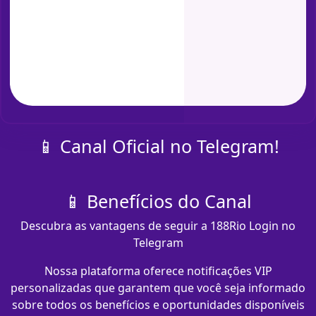
📱 Canal Oficial no Telegram!
📱 Benefícios do Canal
Descubra as vantagens de seguir a 188Rio Login no
Telegram
Nossa plataforma oferece notificações VIP
personalizadas que garantem que você seja informado
sobre todos os benefícios e oportunidades disponíveis