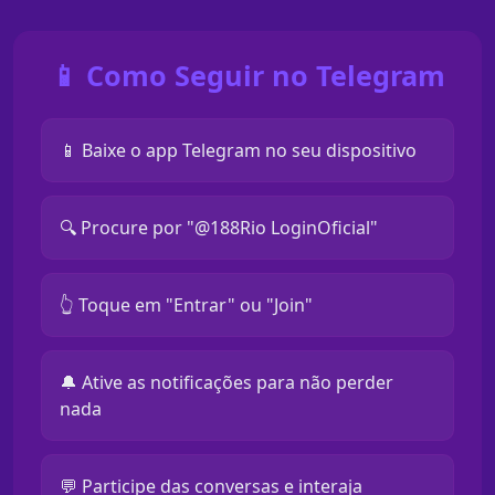
📱 Como Seguir no Telegram
📱 Baixe o app Telegram no seu dispositivo
🔍 Procure por "@188Rio LoginOficial"
👆 Toque em "Entrar" ou "Join"
🔔 Ative as notificações para não perder
nada
💬 Participe das conversas e interaja