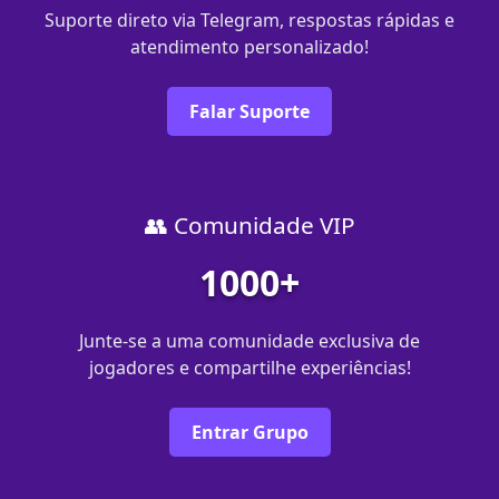
Suporte direto via Telegram, respostas rápidas e
atendimento personalizado!
Falar Suporte
👥 Comunidade VIP
1000+
Junte-se a uma comunidade exclusiva de
jogadores e compartilhe experiências!
Entrar Grupo