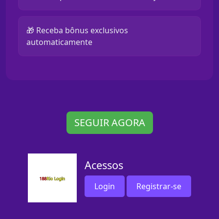
🎁 Receba bônus exclusivos
automaticamente
SEGUIR AGORA
Acessos
Login
Registrar-se