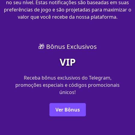
no seu nível. Estas notificações são baseadas em suas
preferências de jogo e são projetadas para maximizar o
valor que você recebe da nossa plataforma.
🎁 Bônus Exclusivos
VIP
Receba bônus exclusivos do Telegram,
promoções especiais e códigos promocionais
únicos!
Ver Bônus