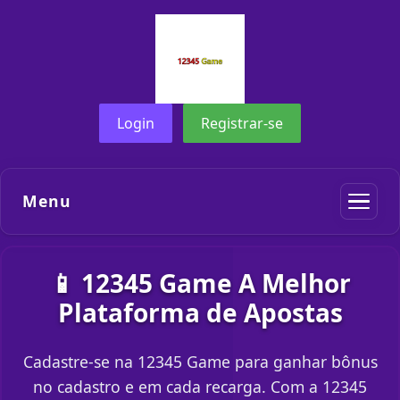
Login
Registrar-se
Menu
📱 12345 Game A Melhor
Plataforma de Apostas
Cadastre-se na 12345 Game para ganhar bônus
no cadastro e em cada recarga. Com a 12345