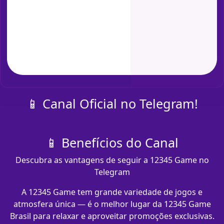
📱 Canal Oficial no Telegram!
📱 Benefícios do Canal
Descubra as vantagens de seguir a 12345 Game no
Telegram
A 12345 Game tem grande variedade de jogos e
atmosfera única — é o melhor lugar da 12345 Game
Brasil para relaxar e aproveitar promoções exclusivas.