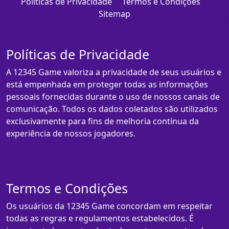
Políticas de Privacidade
Termos e Condições
Sitemap
Políticas de Privacidade
A 12345 Game valoriza a privacidade de seus usuários e
está empenhada em proteger todas as informações
pessoais fornecidas durante o uso de nossos canais de
comunicação. Todos os dados coletados são utilizados
exclusivamente para fins de melhoria contínua da
experiência de nossos jogadores.
Termos e Condições
Os usuários da 12345 Game concordam em respeitar
todas as regras e regulamentos estabelecidos. É