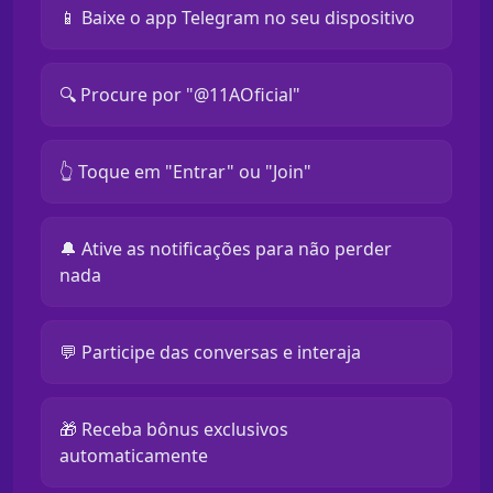
📱 Baixe o app Telegram no seu dispositivo
🔍 Procure por "@11AOficial"
👆 Toque em "Entrar" ou "Join"
🔔 Ative as notificações para não perder
nada
💬 Participe das conversas e interaja
🎁 Receba bônus exclusivos
automaticamente