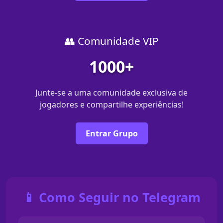
👥 Comunidade VIP
1000+
Junte-se a uma comunidade exclusiva de
jogadores e compartilhe experiências!
Entrar Grupo
📱 Como Seguir no Telegram