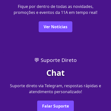
Fique por dentro de todas as novidades,
promoções e eventos da 11A em tempo real!
Ver Notícias
💬 Suporte Direto
Chat
Suporte direto via Telegram, respostas rápidas e
atendimento personalizado!
Falar Suporte