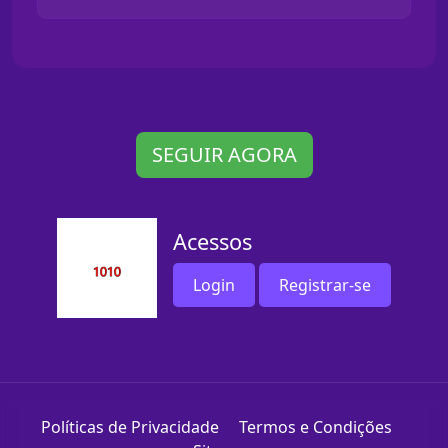
SEGUIR AGORA
Acessos
Login
Registrar-se
Políticas de Privacidade
Termos e Condições